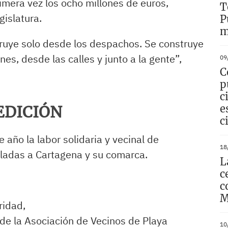
imera vez los ocho millones de euros,
T
gislatura.
P
m
truye solo desde los despachos. Se construye
es, desde las calles y junto a la gente”,
09
C
p
c
e
EDICIÓN
c
año la labor solidaria y vecinal de
18
uladas a Cartagena y su comarca.
L
c
c
M
ridad,
de la Asociación de Vecinos de Playa
10