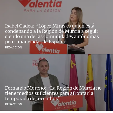
Isabel Gadea: “López Miras es quien está
condenando a la Región de Murcia a seguir
siendo una de las comunidades autónomas
peor financiadas de España”
REDACCIÓN
Fernando Moreno: “La Región de Murcia no
tiene medios suficientes para afrontar la
temporada de incendios”
REDACCIÓN