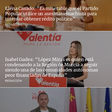
Elena Casado: “Es miserable que el Partido
Popular utilice un asesinato machista para
intentar obtener rédito político”
REDACCIÓN
Isabel Gadea: “López Miras es quien está
condenando a la Región de Murcia a seguir
siendo una de las comunidades autónomas
peor financiadas de España”
REDACCIÓN