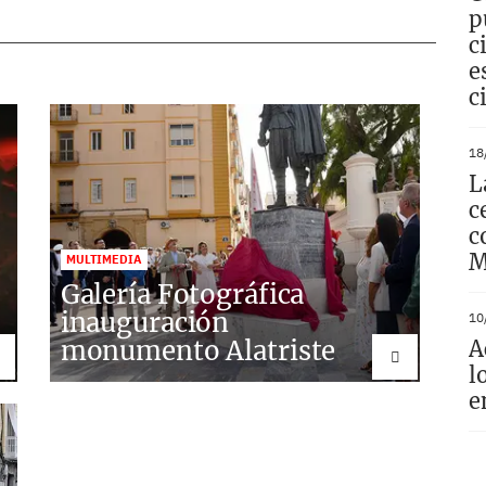
p
c
e
c
18
L
c
c
M
MULTIMEDIA
Galería Fotográfica
inauguración
10
monumento Alatriste
A
l
e