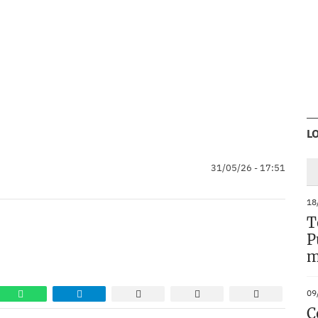
L
31/05/26 - 17:51
18
T
P
m
09
C