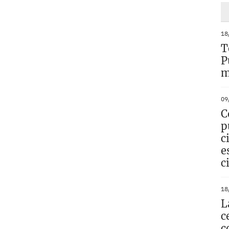
18
T
P
m
09
C
p
c
e
c
18
L
c
c