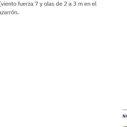
iento fuerza 7 y olas de 2 a 3 m en el
azarrón.
N