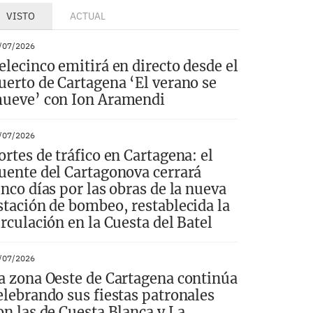
VISTO
ACTUAL
/07/2026
elecinco emitirá en directo desde el
uerto de Cartagena ‘El verano se
ueve’ con Ion Aramendi
/07/2026
ortes de tráfico en Cartagena: el
uente del Cartagonova cerrará
inco días por las obras de la nueva
stación de bombeo, restablecida la
irculación en la Cuesta del Batel
/07/2026
a zona Oeste de Cartagena continúa
elebrando sus fiestas patronales
on las de Cuesta Blanca y La