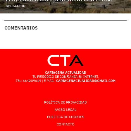
REDACCIÓN
COMENTARIOS
CARTAGENA ACTUALIDAD
TU PERIÓDICO DE CONFIANZA EN INTERNET.
TEL: 664209619 | E-MAIL:
CARTAGENACTUALIDAD@GMAIL.COM
POLÍTICA DE PRIVACIDAD
AVISO LEGAL
POLÍTICA DE COOKIES
CONTACTO