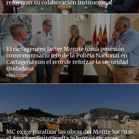
refuerzan su colaboración institucional
El cartagenero Javier Morote toma posesión
como comisario jefe de la Policía Nacional en
Cartagena con el reto de reforzar la seguridad
ciudadana
REDACCIÓN
MC exige paralizar las obras del Monte Sacro si
el Ayuntamiento oculta informes técnicos