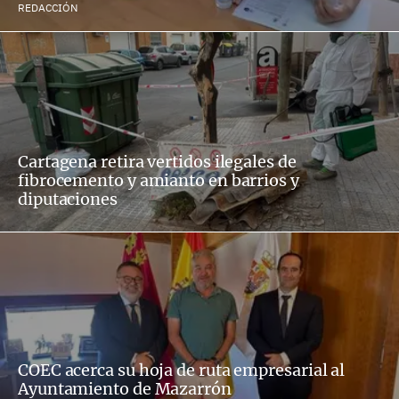
REDACCIÓN
Cartagena retira vertidos ilegales de
fibrocemento y amianto en barrios y
diputaciones
COEC acerca su hoja de ruta empresarial al
Ayuntamiento de Mazarrón