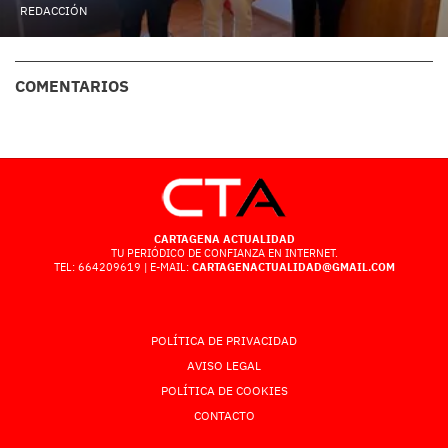
REDACCIÓN
COMENTARIOS
CARTAGENA ACTUALIDAD
TU PERIÓDICO DE CONFIANZA EN INTERNET.
TEL: 664209619 | E-MAIL:
CARTAGENACTUALIDAD@GMAIL.COM
POLÍTICA DE PRIVACIDAD
AVISO LEGAL
POLÍTICA DE COOKIES
CONTACTO