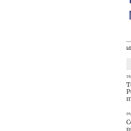
L
18
T
P
m
09
C
p