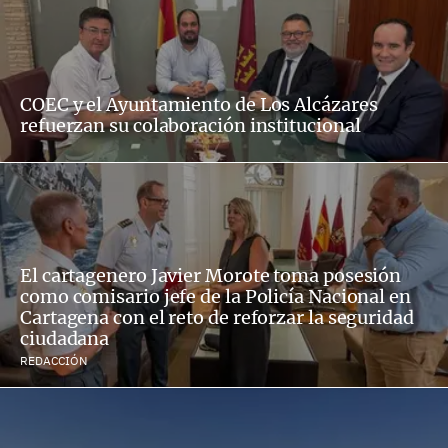
COEC y el Ayuntamiento de Los Alcázares
refuerzan su colaboración institucional
El cartagenero Javier Morote toma posesión
como comisario jefe de la Policía Nacional en
Cartagena con el reto de reforzar la seguridad
ciudadana
REDACCIÓN