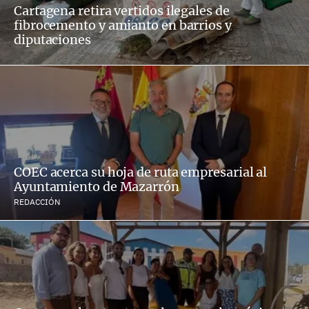
Cartagena retira vertidos ilegales de
fibrocemento y amianto en barrios y
diputaciones
COEC acerca su hoja de ruta empresarial al
Ayuntamiento de Mazarrón
REDACCIÓN