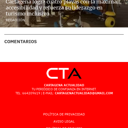
Cartagena logra cuatro playas con la máxima
accesibilidad y refuerza su liderazgo en
turismo inclusivo
REDACCIÓN
COMENTARIOS
CARTAGENA ACTUALIDAD
TU PERIÓDICO DE CONFIANZA EN INTERNET.
TEL: 664209619 | E-MAIL:
CARTAGENACTUALIDAD@GMAIL.COM
POLÍTICA DE PRIVACIDAD
AVISO LEGAL