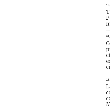
18
T
P
m
09
C
p
c
e
c
18
L
c
c
M