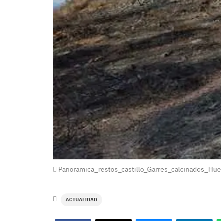
Panoramica_restos_castillo_Garres_calcinados_Hu
ACTUALIDAD