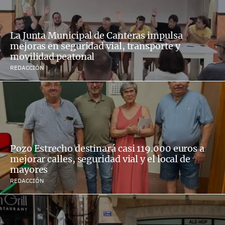
La Junta Municipal de Canteras impulsa
mejoras en seguridad vial, transporte y
movilidad peatonal
REDACCIÓN
Pozo Estrecho destinará casi 119.000 euros a
mejorar calles, seguridad vial y el local de
mayores
REDACCIÓN