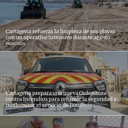
Cartagena refuerza la limpieza de sus playas
con un operativo intensivo durante agosto
REDACCIÓN
Cartagena prepara una nueva Ordenanza
contra Incendios para reforzar la seguridad y
modernizar el servicio de Bomberos