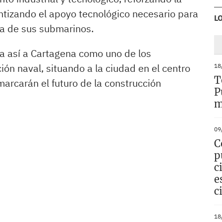
ntizando el apoyo tecnológico necesario para
L
da de sus submarinos.
a así a Cartagena como uno de los
ón naval, situando a la ciudad en el centro
18
T
marcarán el futuro de la construcción
P
m
09
C
p
c
e
c
18