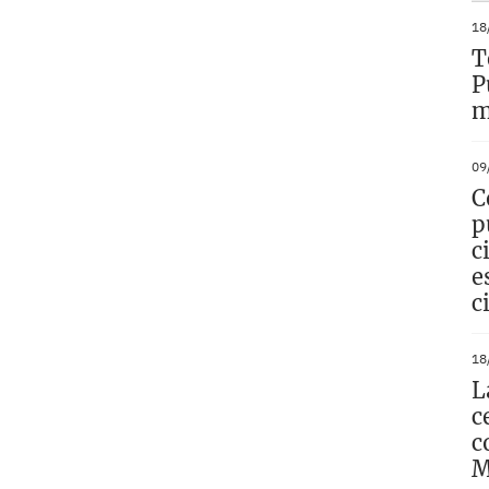
18
T
P
m
09
C
p
c
e
c
18
L
c
c
M