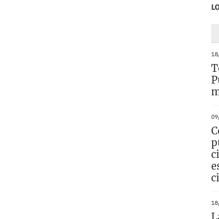
L
18
T
P
m
09
C
p
c
e
c
18
L