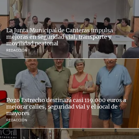
La Junta Municipal de Canteras impulsa
mejoras en seguridad vial, transporte y
movilidad peatonal
REDACCIÓN
Pozo Estrecho destinará casi 119.000 euros a
mejorar calles, seguridad vial y el local de
mayores
REDACCIÓN