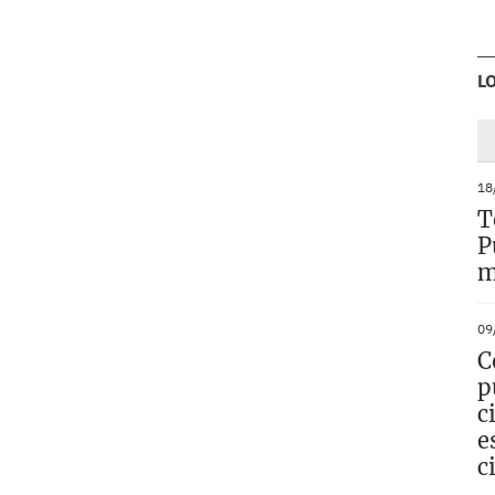
L
18
T
P
m
09
C
p
c
e
c