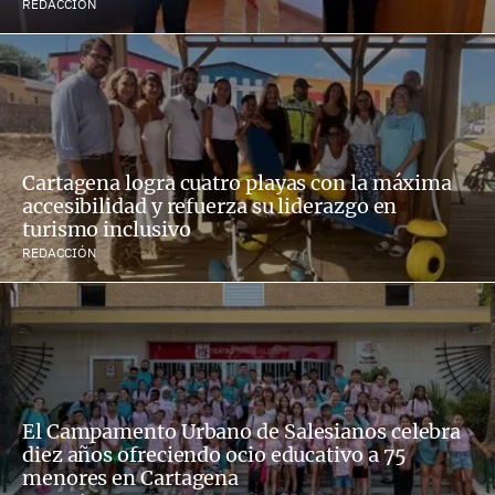
REDACCIÓN
Cartagena logra cuatro playas con la máxima
accesibilidad y refuerza su liderazgo en
turismo inclusivo
REDACCIÓN
El Campamento Urbano de Salesianos celebra
diez años ofreciendo ocio educativo a 75
menores en Cartagena