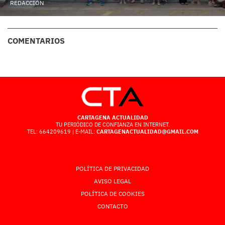
REDACCIÓN
COMENTARIOS
CARTAGENA ACTUALIDAD
TU PERIÓDICO DE CONFIANZA EN INTERNET.
TEL: 664209619 | E-MAIL:
CARTAGENACTUALIDAD@GMAIL.COM
POLÍTICA DE PRIVACIDAD
AVISO LEGAL
POLÍTICA DE COOKIES
CONTACTO