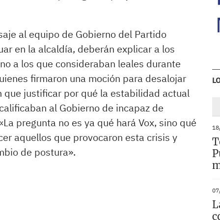
aje al equipo de Gobierno del Partido
ar en la alcaldía, deberán explicar a los
no a los que consideraban leales durante
quienes firmaron una moción para desalojar
L
que justificar por qué la estabilidad actual
alificaban al Gobierno de incapaz de
 «La pregunta no es ya qué hará Vox, sino qué
18
cer aquellos que provocaron esta crisis y
T
ambio de postura».
P
m
07
L
c