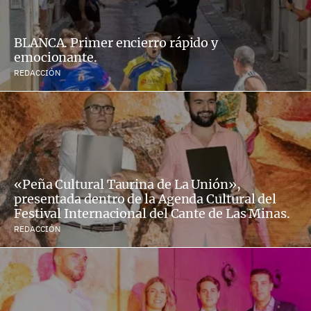
BLANCA. Primer encierro rápido y
emocionante.
REDACCIÓN
«Peña Cultural Taurina de La Unión»,
presentada dentro de la Agenda Cultural del
Festival Internacional del Cante de Las Minas.
REDACCIÓN