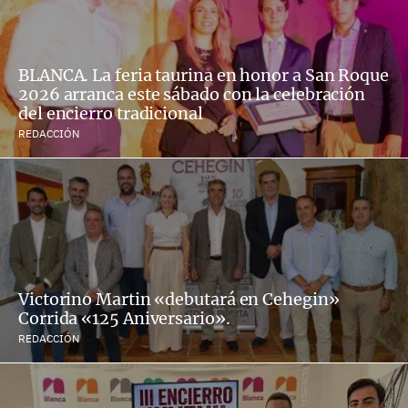
BLANCA. La feria taurina en honor a San Roque
2026 arranca este sábado con la celebración
del encierro tradicional
REDACCIÓN
Victorino Martin «debutará en Cehegin»
Corrida «125 Aniversario».
REDACCIÓN