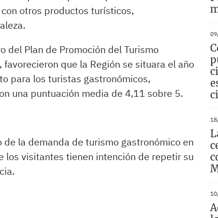
m
 con otros productos turísticos,
raleza.
09
C
ro del Plan de Promoción del Turismo
p
 favorecieron que la Región se situara el año
c
o para los turistas gastronómicos,
e
con una puntuación media de 4,11 sobre 5.
c
18
L
io de la demanda de turismo gastronómico en
c
 los visitantes tienen intención de repetir su
c
M
rcia.
10
A