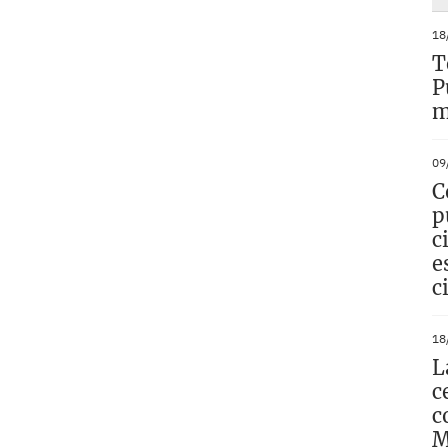
18
T
P
m
09
C
p
c
e
c
18
L
c
c
M