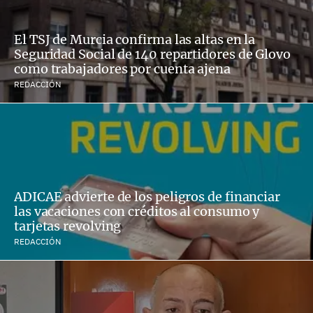
El TSJ de Murcia confirma las altas en la
Seguridad Social de 140 repartidores de Glovo
como trabajadores por cuenta ajena
REDACCIÓN
ADICAE advierte de los peligros de financiar
las vacaciones con créditos al consumo y
tarjetas revolving
REDACCIÓN