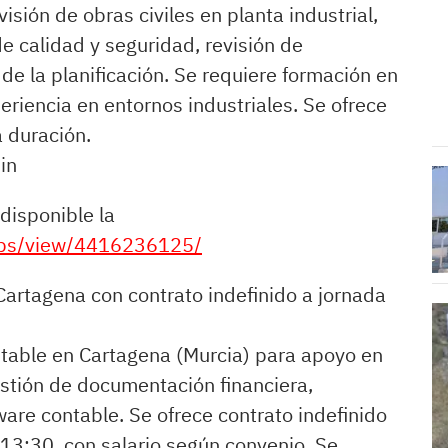
isión de obras civiles en planta industrial,
de calidad y seguridad, revisión de
e la planificación. Se requiere formación en
periencia en entornos industriales. Se ofrece
 duración.
in
disponible la
jobs/view/4416236125/
 Cartagena con contrato indefinido a jornada
ntable en Cartagena (Murcia) para apoyo en
estión de documentación financiera,
ware contable. Se ofrece contrato indefinido
 13:30, con salario según convenio. Se