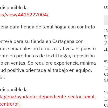
disponible la
L
jobs/view/4416227004/
na para tienda de textil hogar con contrato
18
T
te/a para su tienda en Cartagena con
P
oras semanales en turnos rotativos. El puesto
m
ento en productos de textil hogar, reposición
07
yo en ventas. Se requiere experiencia mínima
L
tud positiva orientada al trabajo en equipo.
c
obs
s
disponible la
18
rtagena/ayudante-dependiente-sector-textil-
L
entro/of-
c