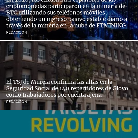
criptomonedas participaron en la minería de
BTC utilizando sus teléfonos móviles,
obteniendo un ingreso pasivo estable diario a
través de la minería en la nube de FTMINING
REDACCIÓN
El TSJ de Murcia confirma las altas en la
Seguridad Social de 140 repartidores de Glovo
como trabajadores por cuenta ajena
REDACCIÓN