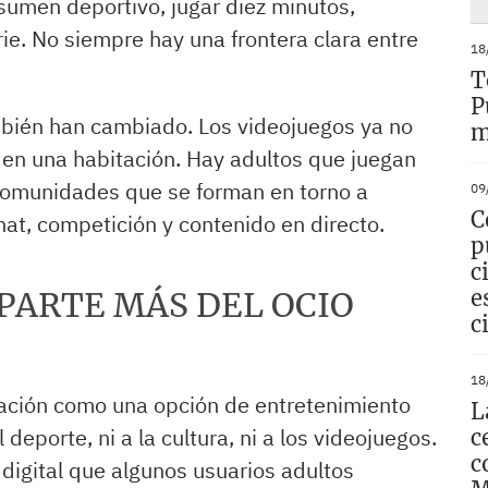
sumen deportivo, jugar diez minutos,
ie. No siempre hay una frontera clara entre
18
T
P
ambién han cambiado. Los videojuegos ya no
m
en una habitación. Hay adultos que juegan
 comunidades que se forman en torno a
09
C
at, competición y contenido en directo.
p
c
e
 PARTE MÁS DEL OCIO
c
18
sación como una opción de entretenimiento
L
eporte, ni a la cultura, ni a los videojuegos.
c
c
digital que algunos usuarios adultos