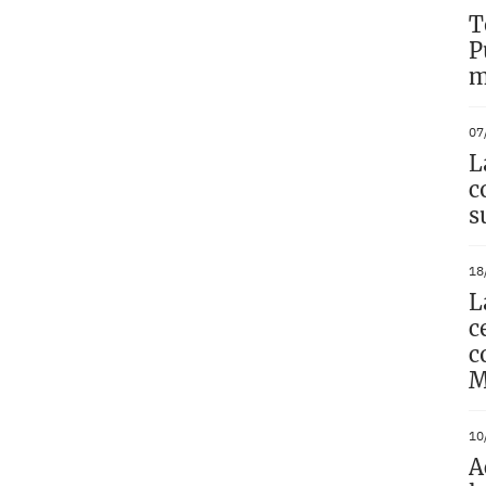
T
P
m
07
L
c
s
18
L
c
c
M
10
A