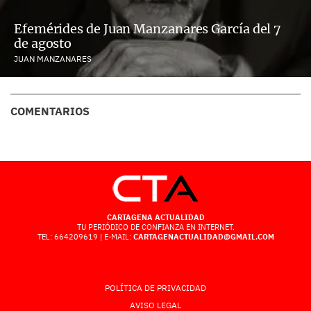
Efemérides de Juan Manzanares García del 7
de agosto
JUAN MANZANARES
COMENTARIOS
CARTAGENA ACTUALIDAD
TU PERIÓDICO DE CONFIANZA EN INTERNET.
TEL: 664209619 | E-MAIL:
CARTAGENACTUALIDAD@GMAIL.COM
POLÍTICA DE PRIVACIDAD
AVISO LEGAL