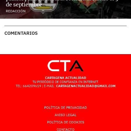
de septiembre
REDACCIÓN
COMENTARIOS
CARTAGENA ACTUALIDAD
TU PERIÓDICO DE CONFIANZA EN INTERNET.
TEL: 664209619 | E-MAIL:
CARTAGENACTUALIDAD@GMAIL.COM
POLÍTICA DE PRIVACIDAD
AVISO LEGAL
POLÍTICA DE COOKIES
CONTACTO