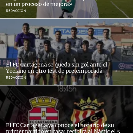
en un proceso de mejora»
REDACCIÓN
El FC Cartagena se queda sin gol ante el
Yeclano en otro test de pretemporada
REDACCIÓN
El FC Cartagena ya conoce el horario de su
primer partido en casa: recibirá al Nàstic el 5