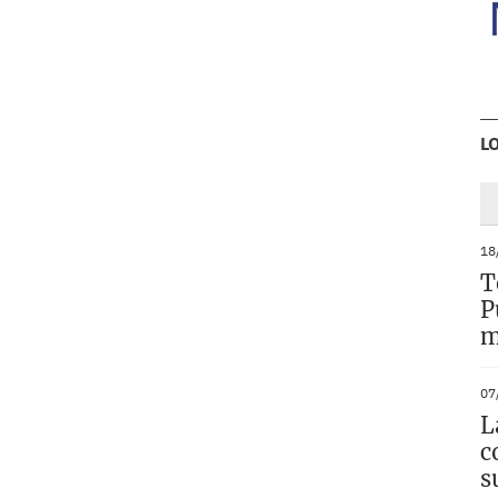
L
18
T
P
m
07
L
c
s