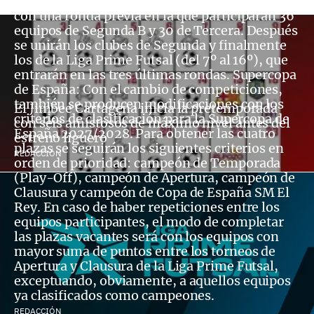
plazas comenzarán a disputarse en septiembre
con una ronda previa en la que participarán 36
equipos de Segunda B y 30 de Tercera. Después
se unirán los clubes de Segunda y finalmente
los de la Liga Prime Futsal (del 7º al 16º), que
entrarán en las tres últimas rondas. Supercopa
de España: Con el cambio de competiciones,
también se producen modificaciones con los
El Jimbee Cartagena inicia la pretemporada
criterios de clasificación para la Supercopa de
con seis amistosos de máximo nivel antes del
España 2027/2028. Para obtener las cuatro
estreno liguero
plazas se seguirán los siguientes criterios en
REDACCIÓN
orden de prioridad: campeón de Temporada
(Play-Off), campeón de Apertura, campeón de
Clausura y campeón de Copa de España SM El
Rey. En caso de haber repeticiones entre los
equipos participantes, el modo de completar
las plazas vacantes será con los equipos con
mayor suma de puntos entre los torneos de
Apertura y Clausura de la Liga Prime Futsal,
exceptuando, obviamente, a aquellos equipos
ya clasificados como campeones.
REDACCIÓN