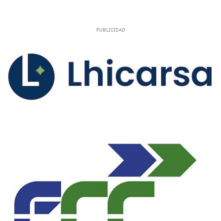
La Real Federación Española de Fútbol ha
implantado un nuevo sistema de competición
que debutará este curso 26/27 con nuevos
formatos en Liga y Copa de España. La
temporada 2026/2027 será de cambios en el
fútbol sala español con una renovación de las
competiciones tras la aprobación en la
Asamblea General de la RFEF de los nuevos
formatos que dan lugar a la novedosa Liga
Prime Futsal y la unificación de las
competiciones coperas bajo el nombre Copa de
España S.M. El Rey, resultando también en
cambios en el proceso de clasificación a la