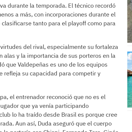
lado serán los seis
iva durante la temporada. El técnico recordó
mejores equipos del
enos a más, con incorporaciones durante el
clasificarse tanto para el playoff como para
torneo de Apertura
quienes se
irtudes del rival, especialmente su fortaleza
garanticen un
 alas y la importancia de sus porteros en la
puesto. Las otras
dó que Valdepeñas es uno de los equipos
dos plazas
e refleja su capacidad para competir y
comenzarán a
disputarse en
opa, el entrenador reconoció que no es el
ugador que ya venía participando
septiembre con una
club lo ha traído desde Brasil es porque cree
ronda previa en la
rada. Aun así, Duda aseguró que el cuerpo