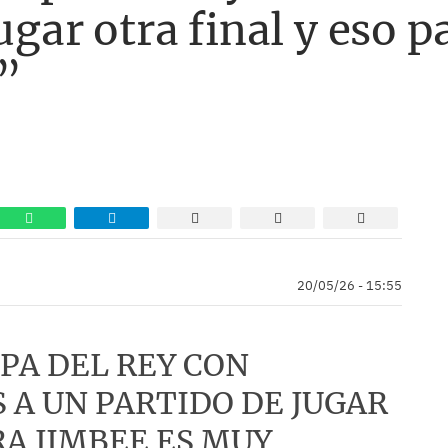
ugar otra final y eso 
otro lado, los dos
”
descensos a
Segunda división
serán para los dos
equipos que menos
puntos sumen entre
los torneos de
20/05/26 - 15:55
Apertura y
Clausura. Copa de
PA DEL REY CON
España SM El Rey:
 A UN PARTIDO DE JUGAR
La otra gran
RA JIMBEE ES MUY