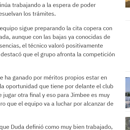
total de 96 equipos.
núa trabajando a la espera de poder
esuelvan los trámites.
El gran primer
objetivo de esta
 equipo sigue preparando la cita copera con
rada, aunque con las bajas ya conocidas de
competición será
encias, el técnico valoró positivamente
llegar a la fase final
y destacó que el grupo afronta la competición
de ocho equipos, lo
que siempre ha sido
se ha ganado por méritos propios estar en
la Copa de España.
la oportunidad que tiene por delante el club
 jugar otra final y eso para Jimbee es muy
El cambio será en la
ro que el equipo va a luchar por alcanzar de
fase de
clasificación. Por un
l que Duda definió como muy bien trabajado,