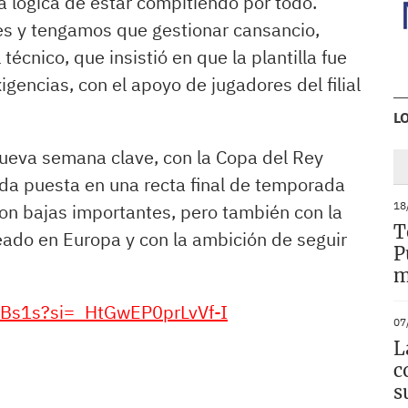
 lógica de estar compitiendo por todo.
España: Con el
es y tengamos que gestionar cansancio,
técnico, que insistió en que la plantilla fue
cambio de
igencias, con el apoyo de jugadores del filial
competiciones,
L
también se
nueva semana clave, con la Copa del Rey
producen
ada puesta en una recta final de temporada
modificaciones con
18
con bajas importantes, pero también con la
T
eado en Europa y con la ambición de seguir
los criterios de
P
m
clasificación para la
fvBs1s?si=_HtGwEP0prLvVf-I
Supercopa de
07
L
España 2027/2028.
c
Para obtener las
s