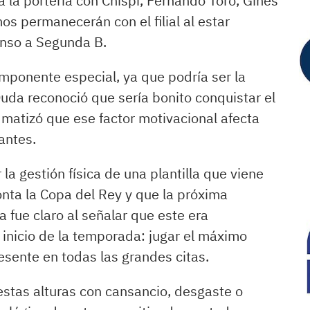
que participarán 36
a la portería con Chispi, Fernando Toro, Ginés
os permanecerán con el filial al estar
equipos de Segunda
censo a Segunda B.
B y 30 de Tercera.
ponente especial, ya que podría ser la
Después se unirán
Duda reconoció que sería bonito conquistar el
los clubes de
 matizó que ese factor motivacional afecta
Segunda y
antes.
finalmente los de la
la gestión física de una plantilla que viene
Liga Prime Futsal
nta la Copa del Rey y que la próxima
a fue claro al señalar que este era
(del 7º al 16º), que
inicio de la temporada: jugar el máximo
entrarán en las tres
esente en todas las grandes citas.
últimas rondas.
 estas alturas con cansancio, desgaste o
Supercopa de