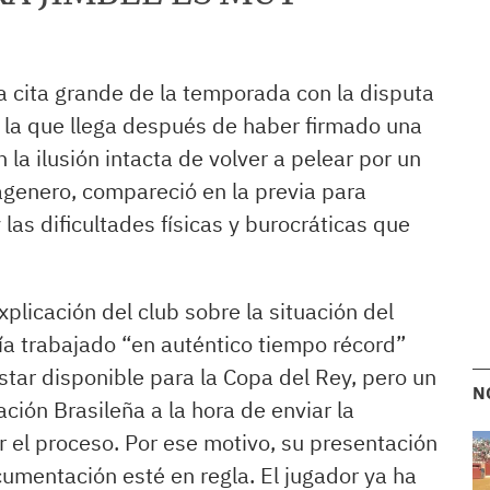
novedad es la
unificación de las
 cita grande de la temporada con la disputa
competiciones
 la que llega después de haber firmado una
coperas. La Copa de
la ilusión intacta de volver a pelear por un
tagenero, compareció en la previa para
España y la Copa de
y las dificultades físicas y burocráticas que
Su Majestad El Rey
se convierten en un
licación del club sobre la situación del
mismo torneo que
bía trabajado “en auténtico tiempo récord”
dará a su campeón
star disponible para la Copa del Rey, pero un
N
ción Brasileña a la hora de enviar la
en marzo y en el
 el proceso. Por ese motivo, su presentación
que competirán un
umentación esté en regla. El jugador ya ha