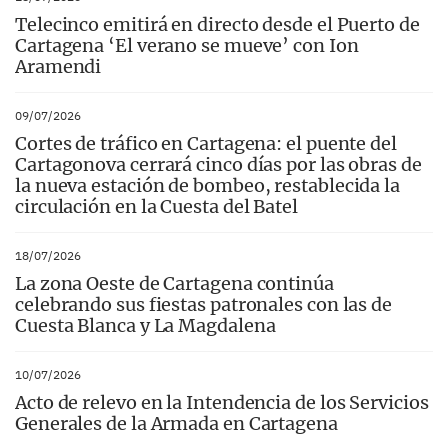
y teniendo 7 u 8 partidos como local en cada
Telecinco emitirá en directo desde el Puerto de
una de las fases. A continuación del Clausura
Cartagena ‘El verano se mueve’ con Ion
llegará el Play-Off para proclamar al campeón
Aramendi
de la temporada. Se mantienen los ocho
participantes de siempre obteniendo la
09/07/2026
clasificación de la siguiente forma: dos
Cortes de tráfico en Cartagena: el puente del
primeros clasificados de Apertura y los dos
Cartagonova cerrará cinco días por las obras de
primeros de Clausura, además de los cuatro (o
la nueva estación de bombeo, restablecida la
más equipos si los anteriores coinciden) que
circulación en la Cuesta del Batel
más puntos sumen entre ambas
competiciones. Las tres rondas de la fase por el
título se disputarán al mejor de tres partidos,
18/07/2026
incluida la final que deja de ser al mejor de
La zona Oeste de Cartagena continúa
cinco. El Jimbee Cartagena tratará de regresar
celebrando sus fiestas patronales con las de
a la UEFA Futsal Champions League tras dos
Cuesta Blanca y La Magdalena
años seguidos consiguiendo el bronce
europeo. Para ello, el sistema de obtención de
las plazas españolas también ha variado,
10/07/2026
aunque sigue dependiendo de si el vigente
Acto de relevo en la Intendencia de los Servicios
campeón es español o no. En caso de que sí,
Generales de la Armada en Cartagena
solo habrá una plaza, que será otorgada al