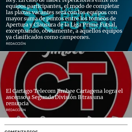
equipos participantes, el modo de completar
las plazas vacantes será con los equipos con
mayor suma de puntos entre los torneos de
Apertura y Clausura de la Liga Prime Futsal,
exceptuando, obviamente, a aquellos equipos
ya clasificados como campeones.
REDACCIÓN
El Cartago Telecom Jimbee Cartagena logra el
ascenso a Segunda División B tras una
renuncia
REDACCIÓN
COMENTARIOS