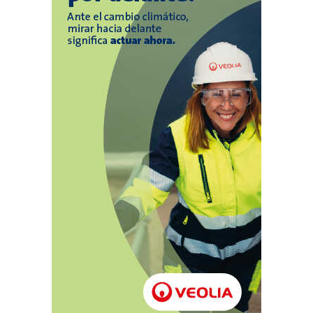
temporada (finalista de Play-Off). Si el
campeón de Champions no es español,
entonces habrá dos plazas: para el campeón de
temporada y para el de mayor puntuación
entre Apertura y Clausura. Si coincidiera, el
segundo puesto en Europa sería para el
finalista de la temporada. Por otro lado, los dos
descensos a Segunda división serán para los
dos equipos que menos puntos sumen entre
los torneos de Apertura y Clausura. Copa de
España SM El Rey: La otra gran novedad es la
unificación de las competiciones coperas. La
Copa de España y la Copa de Su Majestad El
Rey se convierten en un mismo torneo que
dará a su campeón en marzo y en el que
competirán un total de 96 equipos. El gran
primer objetivo de esta competición será llegar
a la fase final de ocho equipos, lo que siempre
ha sido la Copa de España. El cambio será en la
fase de clasificación. Por un lado serán los seis
mejores equipos del torneo de Apertura