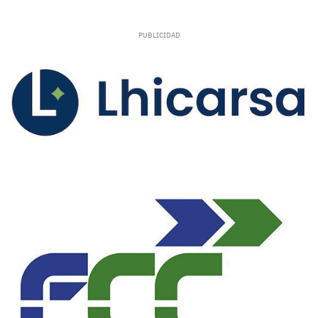
La Real Federación Española de Fútbol ha
implantado un nuevo sistema de competición
que debutará este curso 26/27 con nuevos
formatos en Liga y Copa de España. La
temporada 2026/2027 será de cambios en el
fútbol sala español con una renovación de las
competiciones tras la aprobación en la
Asamblea General de la RFEF de los nuevos
formatos que dan lugar a la novedosa Liga
Prime Futsal y la unificación de las
competiciones coperas bajo el nombre Copa de
España S.M. El Rey, resultando también en