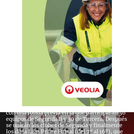
finalista de la temporada. Por otro lado, los dos
descensos a Segunda división serán para los
dos equipos que menos puntos sumen entre
los torneos de Apertura y Clausura. Copa de
España SM El Rey: La otra gran novedad es la
unificación de las competiciones coperas. La
Copa de España y la Copa de Su Majestad El
Rey se convierten en un mismo torneo que
dará a su campeón en marzo y en el que
competirán un total de 96 equipos. El gran
primer objetivo de esta competición será llegar
a la fase final de ocho equipos, lo que siempre
ha sido la Copa de España. El cambio será en la
fase de clasificación. Por un lado serán los seis
mejores equipos del torneo de Apertura
quienes se garanticen un puesto. Las otras dos
plazas comenzarán a disputarse en septiembre
con una ronda previa en la que participarán 36
equipos de Segunda B y 30 de Tercera. Después
se unirán los clubes de Segunda y finalmente
los de la Liga Prime Futsal (del 7º al 16º), que