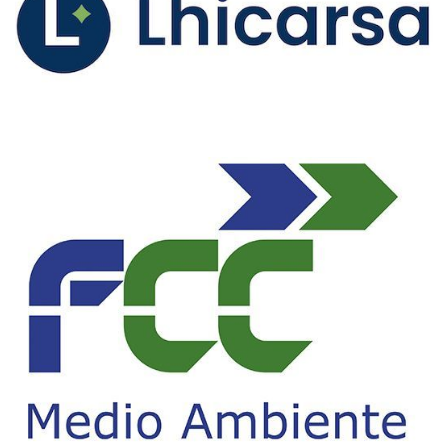
La Real Federación Española de Fútbol ha
implantado un nuevo sistema de competición
que debutará este curso 26/27 con nuevos
formatos en Liga y Copa de España. La
temporada 2026/2027 será de cambios en el
fútbol sala español con una renovación de las
competiciones tras la aprobación en la
Asamblea General de la RFEF de los nuevos
formatos que dan lugar a la novedosa Liga
Prime Futsal y la unificación de las
competiciones coperas bajo el nombre Copa de
España S.M. El Rey, resultando también en
cambios en el proceso de clasificación a la
Supercopa. De esta forma se introducirán
diferentes novedades con las que se espera
revolucionar el futsal nacional y que
explicamos a continuación: Liga Prime Futsal:
Por un lado, los principales cambios se dan en