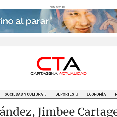
Apertura y
Clausura. Si
coincidiera, el
segundo puesto en
Europa sería para el
finalista de la
temporada. Por
otro lado, los dos
descensos a
SOCIEDAD Y CULTURA
DEPORTES
ECONOMÍA
Segunda división
serán para los dos
nández, Jimbee Cartag