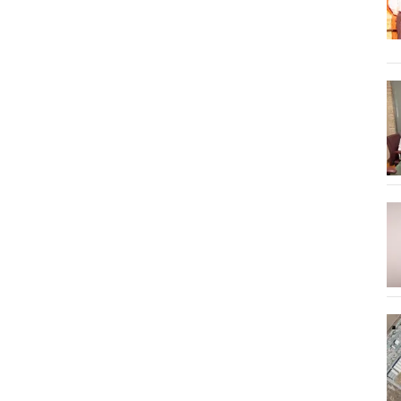
de ocho equipos, lo
que siempre ha sido
la Copa de España.
El cambio será en la
fase de
clasificación. Por un
lado serán los seis
mejores equipos del
torneo de Apertura
quienes se
garanticen un