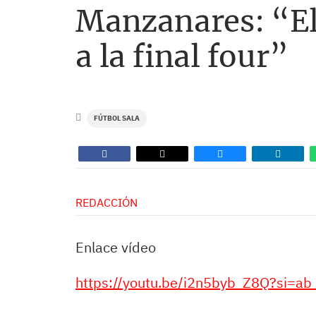
Manzanares: “El 
a la final four”
FÚTBOL SALA
REDACCIÓN
Enlace vídeo
https://youtu.be/i2n5byb_Z8Q?si=a