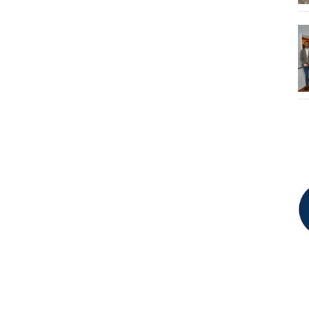
puesto. Las otras
dos plazas
comenzarán a
disputarse en
septiembre con una
ronda previa en la
que participarán 36
equipos de Segunda
B y 30 de Tercera.
Después se unirán
los clubes de