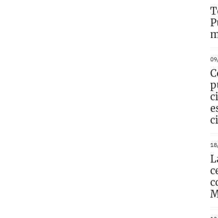
producen
T
modificaciones con
P
m
los criterios de
clasificación para la
09
C
Supercopa de
p
c
España 2027/2028.
e
Para obtener las
c
cuatro plazas se
18
seguirán los
L
c
siguientes criterios
c
M
en orden de