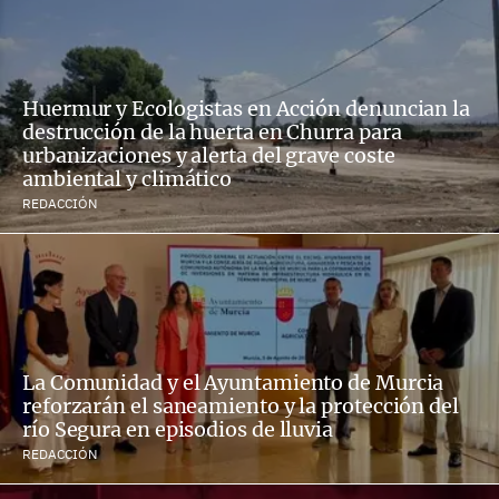
Huermur y Ecologistas en Acción denuncian la
destrucción de la huerta en Churra para
urbanizaciones y alerta del grave coste
ambiental y climático
REDACCIÓN
La Comunidad y el Ayuntamiento de Murcia
reforzarán el saneamiento y la protección del
río Segura en episodios de lluvia
REDACCIÓN