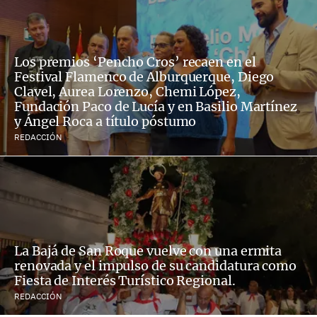
Los premios ‘Pencho Cros’ recaen en el
Festival Flamenco de Alburquerque, Diego
Clavel, Aurea Lorenzo, Chemi López,
Fundación Paco de Lucía y en Basilio Martínez
y Ángel Roca a título póstumo
REDACCIÓN
La Bajá de San Roque vuelve con una ermita
renovada y el impulso de su candidatura como
Fiesta de Interés Turístico Regional.
REDACCIÓN