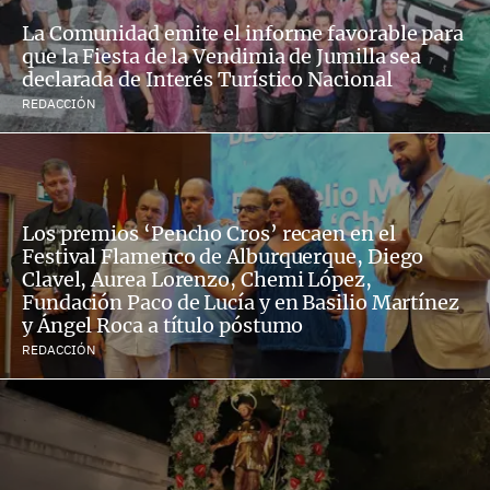
La Comunidad emite el informe favorable para
que la Fiesta de la Vendimia de Jumilla sea
declarada de Interés Turístico Nacional
REDACCIÓN
Los premios ‘Pencho Cros’ recaen en el
Festival Flamenco de Alburquerque, Diego
Clavel, Aurea Lorenzo, Chemi López,
Fundación Paco de Lucía y en Basilio Martínez
y Ángel Roca a título póstumo
REDACCIÓN