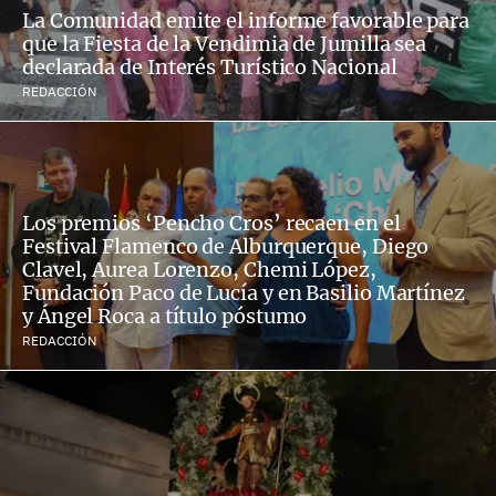
La Comunidad emite el informe favorable para
que la Fiesta de la Vendimia de Jumilla sea
declarada de Interés Turístico Nacional
REDACCIÓN
Los premios ‘Pencho Cros’ recaen en el
Festival Flamenco de Alburquerque, Diego
Clavel, Aurea Lorenzo, Chemi López,
Fundación Paco de Lucía y en Basilio Martínez
y Ángel Roca a título póstumo
REDACCIÓN