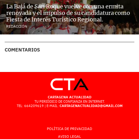
La Bajá de San Roque vuelve con una ermita
renovada y el impulso de su candidatura como
Fiesta de Interés Turístico Regional.
REDACCIÓN
COMENTARIOS
CARTAGENA ACTUALIDAD
TU PERIÓDICO DE CONFIANZA EN INTERNET.
TEL: 664209619 | E-MAIL:
CARTAGENACTUALIDAD@GMAIL.COM
POLÍTICA DE PRIVACIDAD
AVISO LEGAL