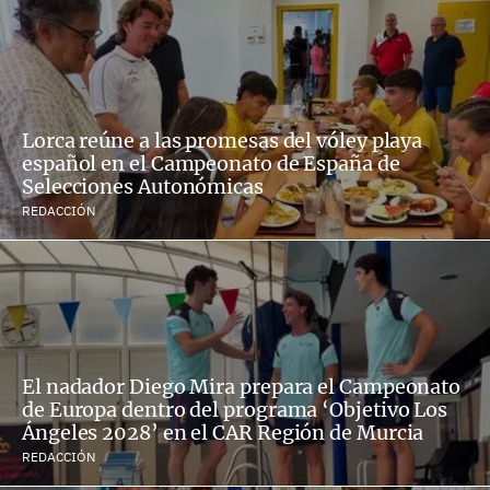
Lorca reúne a las promesas del vóley playa
español en el Campeonato de España de
Selecciones Autonómicas
REDACCIÓN
El nadador Diego Mira prepara el Campeonato
de Europa dentro del programa ‘Objetivo Los
Ángeles 2028’ en el CAR Región de Murcia
REDACCIÓN