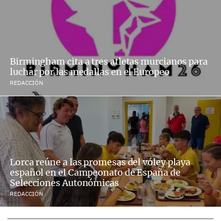
Birmingham cita a tres atletas murcianos para
luchar por las medallas en el Europeo
REDACCIÓN
Lorca reúne a las promesas del vóley playa
español en el Campeonato de España de
Selecciones Autonómicas
REDACCIÓN