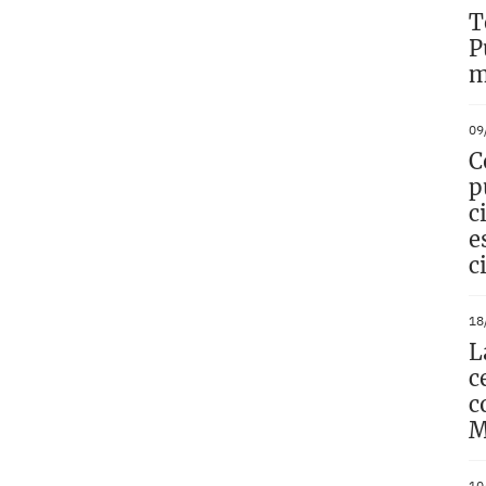
T
P
m
09
C
p
c
e
c
18
L
c
c
M
10