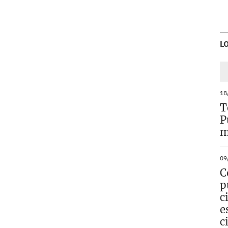
L
18
T
P
m
09
C
p
c
e
c