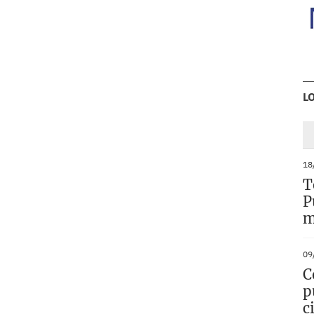
L
18
T
P
m
09
C
p
c