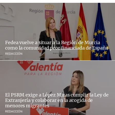
Fedea vuelve a situar a la Región de Murcia
como la comunidad peor financiada de España
REDACCIÓN
El PSRM exige a López Miras cumplir la Ley de
Extranjería y colaborar en la acogida de
menores migrantes
REDACCIÓN