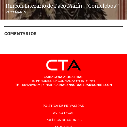
Rincón Literario de Paco Marín: "Comelobos"
PACO MARÍN
COMENTARIOS
CARTAGENA ACTUALIDAD
TU PERIÓDICO DE CONFIANZA EN INTERNET.
TEL: 664209619 | E-MAIL:
CARTAGENACTUALIDAD@GMAIL.COM
POLÍTICA DE PRIVACIDAD
AVISO LEGAL
POLÍTICA DE COOKIES
CONTACTO